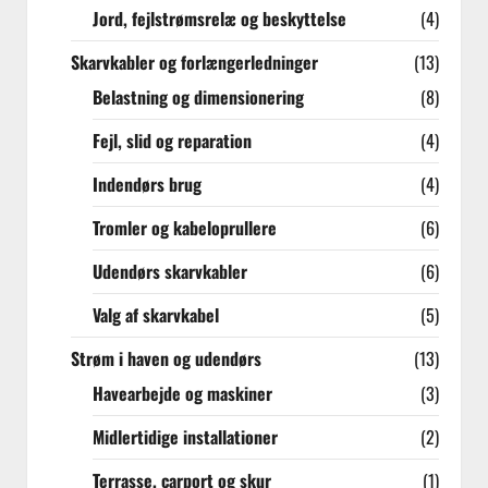
Jord, fejlstrømsrelæ og beskyttelse
(4)
Skarvkabler og forlængerledninger
(13)
Belastning og dimensionering
(8)
Fejl, slid og reparation
(4)
Indendørs brug
(4)
Tromler og kabeloprullere
(6)
Udendørs skarvkabler
(6)
Valg af skarvkabel
(5)
Strøm i haven og udendørs
(13)
Havearbejde og maskiner
(3)
Midlertidige installationer
(2)
Terrasse, carport og skur
(1)