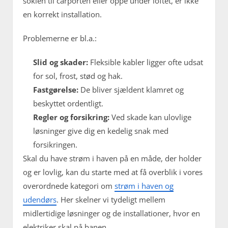
soklen til carporten eller oppe under loftet, er ikke
en korrekt installation.
Problemerne er bl.a.:
Slid og skader:
Fleksible kabler ligger ofte udsat
for sol, frost, stød og hak.
Fastgørelse:
De bliver sjældent klamret og
beskyttet ordentligt.
Regler og forsikring:
Ved skade kan ulovlige
løsninger give dig en kedelig snak med
forsikringen.
Skal du have strøm i haven på en måde, der holder
og er lovlig, kan du starte med at få overblik i vores
overordnede kategori om
strøm i haven og
udendørs
. Her skelner vi tydeligt mellem
midlertidige løsninger og de installationer, hvor en
elektriker skal på banen.