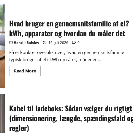
solceller:
kapacitet,
effekt,
økonomi
og
Hvad bruger en gennemsnitsfamilie af el?
sikkerhed
forklaret
kWh, apparater og hvordan du måler det
Henrik Balslev
16. juli 2026
0
Få et konkret overblik over, hvad en gennemsnitsfamilie
typisk bruger af el i kWh om året, måneden...
Read
Read More
more
about
Hvad
bruger
en
gennemsnitsfamilie
af
el?
Kabel til ladeboks: Sådan vælger du rigtigt
kWh,
apparater
(dimensionering, længde, spændingsfald o
og
hvordan
du
regler)
måler
det