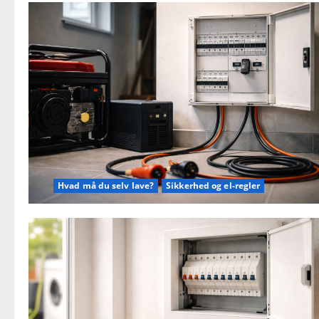
Hvad må du selv lave?
Sikkerhed og el-regler