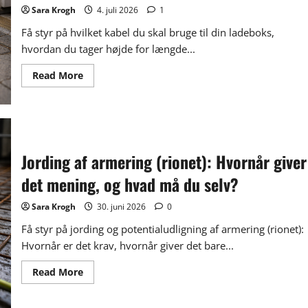
Sara Krogh
4. juli 2026
1
Få styr på hvilket kabel du skal bruge til din ladeboks,
hvordan du tager højde for længde...
Read
Read More
more
about
Kabel
til
ladeboks:
Sådan
vælger
du
Jording af armering (rionet): Hvornår giver
rigtigt
(dimensionering,
det mening, og hvad må du selv?
længde,
spændingsfald
og
Sara Krogh
30. juni 2026
0
regler)
Få styr på jording og potentialudligning af armering (rionet):
Hvornår er det krav, hvornår giver det bare...
Read
Read More
more
about
Jording