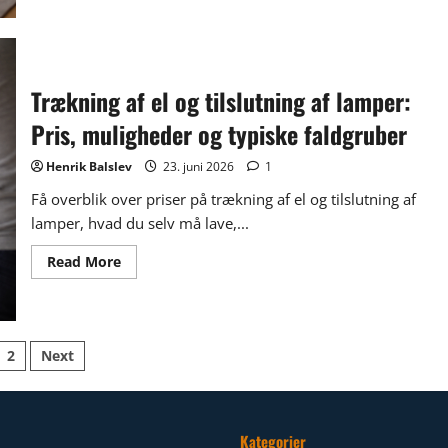
på
el‑tavle
og
trækning
af
strøm:
Trækning af el og tilslutning af lamper:
sådan
vurderer
Pris, muligheder og typiske faldgruber
du
den
samlede
Henrik Balslev
23. juni 2026
1
pris
Få overblik over priser på trækning af el og tilslutning af
lamper, hvad du selv må lave,...
Read
Read More
more
about
Trækning
af
el
og
lægsinddeling
2
Next
tilslutning
af
lamper:
Pris,
muligheder
og
Kategorier
typiske