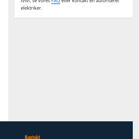
tvivl, se vores
FAQ
eller kontakt en autoriseret
elektriker.
Kontakt