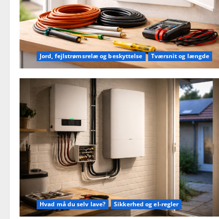
Jord, fejlstrømsrelæ og beskyttelse
Tværsnit og længde
Hvad må du selv lave?
Sikkerhed og el-regler