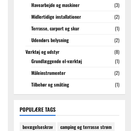
Havearbejde og maskiner
(3)
Midlertidige installationer
(2)
Terrasse, carport og skur
(1)
Udendørs belysning
(2)
Værktøj og udstyr
(8)
Grundlæggende el-værktøj
(1)
Måleinstrumenter
(2)
Tilbehør og småting
(1)
POPULÆRE TAGS
bevægelseskrav
camping og terrasse strøm