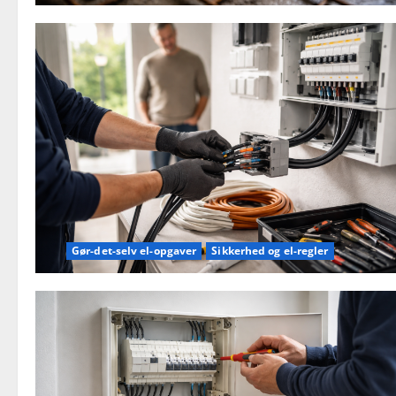
Gør-det-selv el-opgaver
Sikkerhed og el-regler