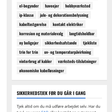
el-begynder
haveejer
hobbyværksted
ip-klasse
jule- og dekorationsbelysning
kabelfastgørelse
kontakt elektriker
korrosion og materialevalg
langtidsholdbar
ny boligejer
sikkerhedsafstande
tjekliste
trin for trin
uv- og temperaturpåvirkning
vinterbrug af kabler
værksteds-tilslutninger
økonomiske kabelløsninger
SIKKERHEDSTJEK FØR DU GÅR I GANG
Tjek altid om du må udføre arbejdet selv. Har du