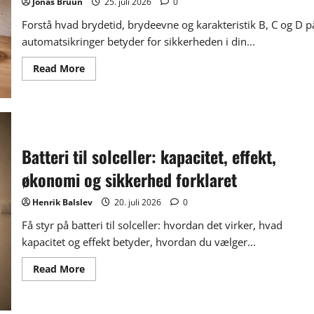
Jonas Bruun
25. juli 2026
0
Forstå hvad brydetid, brydeevne og karakteristik B, C og D p
automatsikringer betyder for sikkerheden i din...
Read
Read More
more
about
Brydetider
for
automatsikringer
(MCB):
sådan
påvirker
Batteri til solceller: kapacitet, effekt,
de
sikkerheden
økonomi og sikkerhed forklaret
i
din
installation
Henrik Balslev
20. juli 2026
0
Få styr på batteri til solceller: hvordan det virker, hvad
kapacitet og effekt betyder, hvordan du vælger...
Read
Read More
more
about
Batteri
til