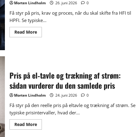
Morten Lindholm
26. juni 2026
0
Få styr på pris, krav og proces, når du skal skifte fra HFI til
HPFI. Se typiske...
Read
Read More
more
about
Udskiftning
af
HFI
til
HPFI
–
pris,
Pris på el‑tavle og trækning af strøm:
krav
og
sådan vurderer du den samlede pris
hvornår
det
giver
Morten Lindholm
24. juni 2026
0
mening
Få styr på den reelle pris på eltavle og trækning af strøm. Se
typiske prisintervaller, hvad der...
Read
Read More
more
about
Pris