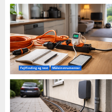
Fejlfinding og test
Måleinstrumenter