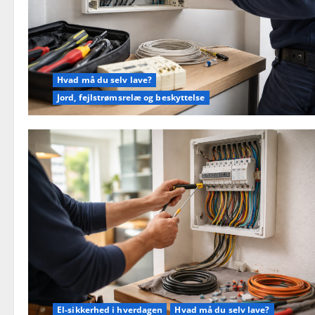
Hvad må du selv lave?
Jord, fejlstrømsrelæ og beskyttelse
El-sikkerhed i hverdagen
Hvad må du selv lave?