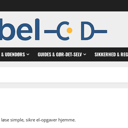
N & UDENDØRS
GUIDES & GØR‑DET‑SELV
SIKKERHED & RE
al løse simple, sikre el-opgaver hjemme.