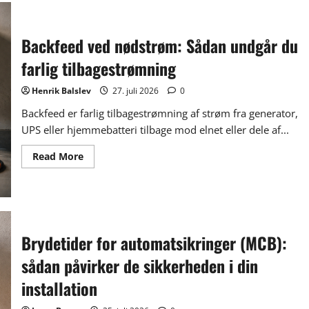
Backfeed ved nødstrøm: Sådan undgår du
farlig tilbagestrømning
Henrik Balslev
27. juli 2026
0
Backfeed er farlig tilbagestrømning af strøm fra generator,
UPS eller hjemmebatteri tilbage mod elnet eller dele af...
Read
Read More
more
about
Backfeed
ved
nødstrøm:
Sådan
undgår
du
Brydetider for automatsikringer (MCB):
farlig
tilbagestrømning
sådan påvirker de sikkerheden i din
installation