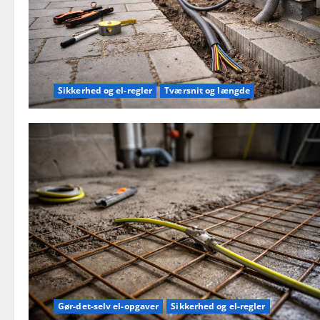
Sikkerhed og el-regler
Tværsnit og længde
Gør-det-selv el-opgaver
Sikkerhed og el-regler