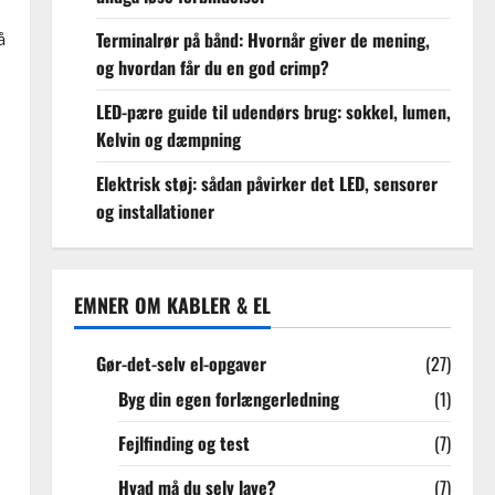
Terminalrør på bånd: Hvornår giver de mening,
å
og hvordan får du en god crimp?
LED-pære guide til udendørs brug: sokkel, lumen,
Kelvin og dæmpning
Elektrisk støj: sådan påvirker det LED, sensorer
og installationer
EMNER OM KABLER & EL
Gør-det-selv el-opgaver
(27)
Byg din egen forlængerledning
(1)
Fejlfinding og test
(7)
Hvad må du selv lave?
(7)