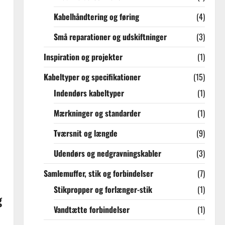
Kabelhåndtering og føring
(4)
Små reparationer og udskiftninger
(3)
Inspiration og projekter
(1)
Kabeltyper og specifikationer
(15)
Indendørs kabeltyper
(1)
Mærkninger og standarder
(1)
Tværsnit og længde
(9)
Udendørs og nedgravningskabler
(3)
Samlemuffer, stik og forbindelser
(7)
Stikpropper og forlænger-stik
(1)
g
Vandtætte forbindelser
(1)