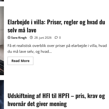
af
armering
(rionet):
Hvornår
giver
det
Elarbejde i villa: Priser, regler og hvad du
mening,
og
selv må lave
hvad
må
du
Sara Krogh
28. juni 2026
0
selv?
Få et realistisk overblik over priser på elarbejde i villa, hvad
du må lave selv, og hvad...
Read
Read More
more
about
Elarbejde
i
villa:
Priser,
regler
og
hvad
Udskiftning af HFI til HPFI – pris, krav og
du
selv
hvornår det giver mening
må
lave