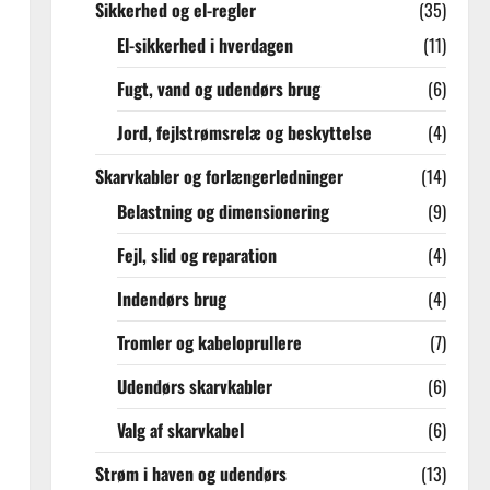
Sikkerhed og el-regler
(35)
El-sikkerhed i hverdagen
(11)
Fugt, vand og udendørs brug
(6)
Jord, fejlstrømsrelæ og beskyttelse
(4)
Skarvkabler og forlængerledninger
(14)
Belastning og dimensionering
(9)
Fejl, slid og reparation
(4)
Indendørs brug
(4)
Tromler og kabeloprullere
(7)
Udendørs skarvkabler
(6)
Valg af skarvkabel
(6)
Strøm i haven og udendørs
(13)