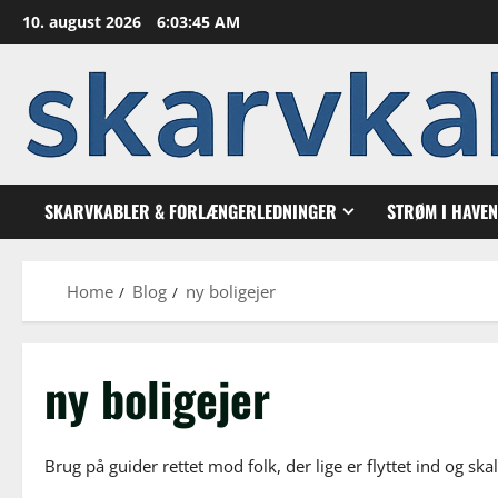
Skip
10. august 2026
6:03:46 AM
to
content
SKARVKABLER & FORLÆNGERLEDNINGER
STRØM I HAVE
Home
Blog
ny boligejer
ny boligejer
Brug på guider rettet mod folk, der lige er flyttet ind og sk