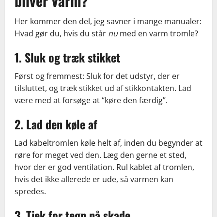
bliver varm?
Her kommer den del, jeg savner i mange manualer:
Hvad gør du, hvis du står
nu
med en varm tromle?
1. Sluk og træk stikket
Først og fremmest: Sluk for det udstyr, der er
tilsluttet, og træk stikket ud af stikkontakten. Lad
være med at forsøge at “køre den færdig”.
2. Lad den køle af
Lad kabeltromlen køle helt af, inden du begynder at
røre for meget ved den. Læg den gerne et sted,
hvor der er god ventilation. Rul kablet af tromlen,
hvis det ikke allerede er ude, så varmen kan
spredes.
3. Tjek for tegn på skade