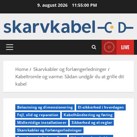
Skip
9. august 2026
11:55:01 PM
to
content
LIVE
Primary
Menu
Home
Skarvkabler og forlængerledninger
Kabeltromle og varme: Sådan undgår du at grille dit
kabel
Belastning og dimensionering
El-sikkerhed i hverdagen
Fejl, slid og reparation
Kabelhåndtering og føring
Midlertidige installationer
Sikkerhed og el-regler
Skarvkabler og forlængerledninger