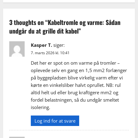
a
v
3 thoughts on “
Kabeltromle og varme: Sådan
undgår du at grille dit kabel
”
i
g
Kasper T.
siger:
7. marts 2026 kl. 10:41
a
Det her er spot on om varme på tromler –
t
oplevede selv en gang en 1,5 mm2 forlænger
på byggepladsen blive virkelig varm efter vi
i
kørte en vinkelsliber halvt oprullet. NB: rul
altid helt ud eller brug kraftigere mm2 og
o
fordel belastningen, så du undgår smeltet
isolering.
n
Log ind for at svare