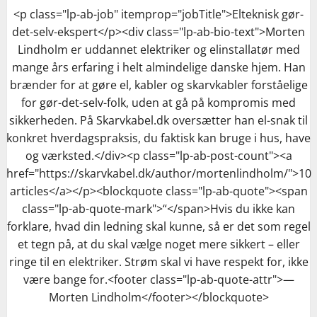
<p class="lp-ab-job" itemprop="jobTitle">Elteknisk gør-
det-selv-ekspert</p><div class="lp-ab-bio-text">Morten
Lindholm er uddannet elektriker og elinstallatør med
mange års erfaring i helt almindelige danske hjem. Han
brænder for at gøre el, kabler og skarvkabler forståelige
for gør-det-selv-folk, uden at gå på kompromis med
sikkerheden. På Skarvkabel.dk oversætter han el-snak til
konkret hverdagspraksis, du faktisk kan bruge i hus, have
og værksted.</div><p class="lp-ab-post-count"><a
href="https://skarvkabel.dk/author/mortenlindholm/">10
articles</a></p><blockquote class="lp-ab-quote"><span
class="lp-ab-quote-mark">“</span>Hvis du ikke kan
forklare, hvad din ledning skal kunne, så er det som regel
et tegn på, at du skal vælge noget mere sikkert – eller
ringe til en elektriker. Strøm skal vi have respekt for, ikke
være bange for.<footer class="lp-ab-quote-attr">—
Morten Lindholm</footer></blockquote>