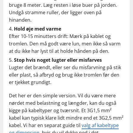
bruge 8 meter. Læg resten i løse buer på jorden.
Undgå stramme ruller, der ligger oven på
hinanden.
Hold øje med varme
Efter 10-15 minutters drift: Mærk på kablet og
tromlen. Den må godt være lun, men ikke så varm
at du ikke har lyst til at holde hånden på den.
Stop hvis noget lugter eller misfarves
Lugter det brændt, eller ser du misfarvning på stik
eller plast, så afbryd og brug ikke tromlen før den
er tjekket grundigt.
Det her er den simple version. Vil du være mere
nørdet med belastning og længder, kan du også
kigge på kabeltyper og tværsnit. Et 3G1,5 mm²
kabel kan typisk klare lidt mindre end et 3G2,5 mm²
kabel. Vi har en separat guide til
valg af kabeltype
og dimension
, hvis du vil dykke ned i det.