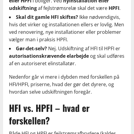
eller HPFI
i boliger. Ved
nyinstallation eller
udskiftning
af fejlstrømsrelæ skal det være
HPFI
.
Skal dit gamle HFI skiftes?
Ikke nødvendigvis,
hvis det virker og installationen ellers er lovlig. Men
ved renovering, nye installationer eller problemer
vælger man i praksis HPFI.
Gør-det-selv?
Nej. Udskiftning af HFI til HPFI er
autorisationskrævende elarbejde
og skal udføres
af en autoriseret elinstallatør.
Nedenfor går vi mere i dybden med forskellen på
HFI/HPFI, priserne, hvad der gør det dyrere, og
hvordan selve udskiftningen foregår.
HFI vs. HPFI – hvad er
forskellen?
Både HFI og HPFI er fejlstrømsafbrydere (kaldes