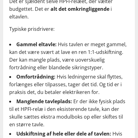
Det er sjældent selve HPFI-relæet, der vælter
budgettet. Det er
alt det omkringliggende
i
eltavlen.
Typiske prisdrivere:
Gammel eltavle:
Hvis tavlen er meget gammel,
kan det være svært at lave en ren 1:1-udskiftning.
Der kan mangle plads, være uoverskuelig
fortrådning eller blandede sikringstyper.
Omfortrådning:
Hvis ledningerne skal flyttes,
forlænges eller tilpasses, tager det tid. Og tid er i
praksis det, du betaler elektrikeren for.
Manglende tavleplads:
Er der ikke fysisk plads
til et HPFI-relæ i den eksisterende tavle, kan der
skulle sættes ekstra modulboks op eller skiftes til
en større tavle.
Udskiftning af hele eller dele af tavlen:
Hvis