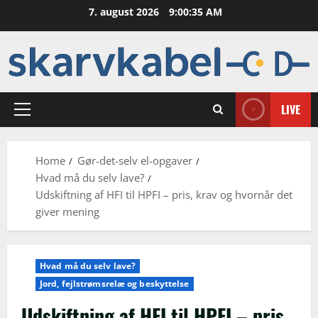
Skip
7. august 2026
9:00:36 AM
to
content
LIVE
Primary
Menu
Home
Gør-det-selv el-opgaver
Hvad må du selv lave?
Udskiftning af HFI til HPFI – pris, krav og hvornår det
giver mening
Hvad må du selv lave?
Jord, fejlstrømsrelæ og beskyttelse
Udskiftning af HFI til HPFI – pris,