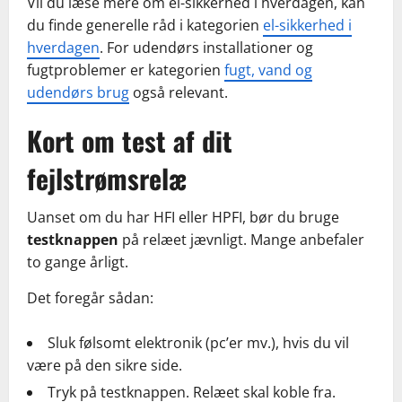
Vil du læse mere om el-sikkerhed i hverdagen, kan
du finde generelle råd i kategorien
el-sikkerhed i
hverdagen
. For udendørs installationer og
fugtproblemer er kategorien
fugt, vand og
udendørs brug
også relevant.
Kort om test af dit
fejlstrømsrelæ
Uanset om du har HFI eller HPFI, bør du bruge
testknappen
på relæet jævnligt. Mange anbefaler
to gange årligt.
Det foregår sådan:
Sluk følsomt elektronik (pc’er mv.), hvis du vil
være på den sikre side.
Tryk på testknappen. Relæet skal koble fra.