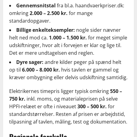
Gennemsnitstal
fra bl.a. haandvaerkpriser.dk:
omkring
2.000 – 2.500 kr.
for mange
standardopgaver.
Billige enkelteksempler:
nogle sider nævner
helt ned mod ca.
1.000 – 1.500 kr.
for meget simple
udskiftninger, hvor alt i forvejen er klar og lige til.
Det er mere undtagelsen end reglen.
Dyre sager:
andre kilder peger på spænd helt
op til
6.000 – 8.000 kr.
hvis tavlen er gammel og
kræver ombygning eller delvis udskiftning samtidig.
Elektrikernes timepris ligger typisk omkring
550 –
750 kr.
inkl. moms, og materialeprisen på selve
HPFI-relæet er ofte i niveauet
300 – 500 kr.
for
standardstørrelser. Resten af prisen er arbejdstid,
tilpasning af tavlen, måling, test og dokumentation.
Regionale forskelle