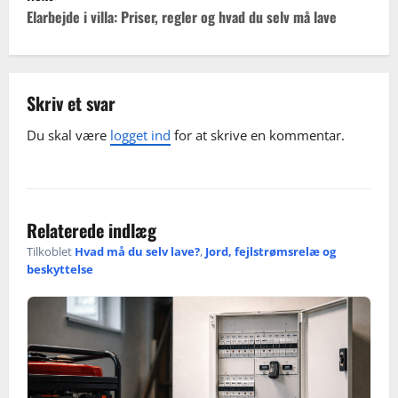
t
Elarbejde i villa: Priser, regler og hvad du selv må lave
n
a
Skriv et svar
v
Du skal være
logget ind
for at skrive en kommentar.
i
g
Relaterede indlæg
a
Tilkoblet
Hvad må du selv lave?
,
Jord, fejlstrømsrelæ og
t
beskyttelse
i
o
n