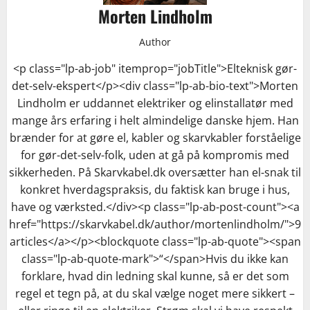
Morten Lindholm
Author
<p class="lp-ab-job" itemprop="jobTitle">Elteknisk gør-
det-selv-ekspert</p><div class="lp-ab-bio-text">Morten
Lindholm er uddannet elektriker og elinstallatør med
mange års erfaring i helt almindelige danske hjem. Han
brænder for at gøre el, kabler og skarvkabler forståelige
for gør-det-selv-folk, uden at gå på kompromis med
sikkerheden. På Skarvkabel.dk oversætter han el-snak til
konkret hverdagspraksis, du faktisk kan bruge i hus,
have og værksted.</div><p class="lp-ab-post-count"><a
href="https://skarvkabel.dk/author/mortenlindholm/">9
articles</a></p><blockquote class="lp-ab-quote"><span
class="lp-ab-quote-mark">“</span>Hvis du ikke kan
forklare, hvad din ledning skal kunne, så er det som
regel et tegn på, at du skal vælge noget mere sikkert –