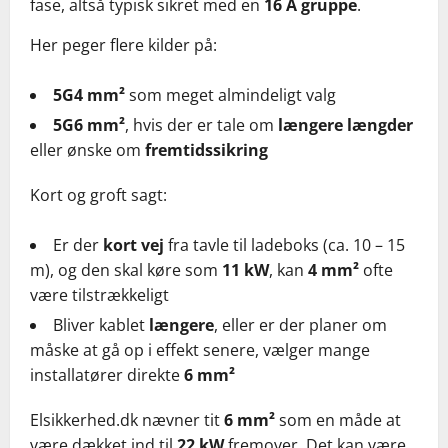
fase, altså typisk sikret med en
16 A gruppe
.
Her peger flere kilder på:
5G4 mm²
som meget almindeligt valg
5G6 mm²
, hvis der er tale om
længere længder
eller ønske om
fremtidssikring
Kort og groft sagt:
Er der
kort vej
fra tavle til ladeboks (ca. 10 – 15
m), og den skal køre som
11 kW
, kan
4 mm²
ofte
være tilstrækkeligt
Bliver kablet
længere
, eller er der planer om
måske at gå op i effekt senere, vælger mange
installatører direkte
6 mm²
Elsikkerhed.dk nævner tit
6 mm²
som en måde at
være dækket ind til
22 kW
fremover. Det kan være