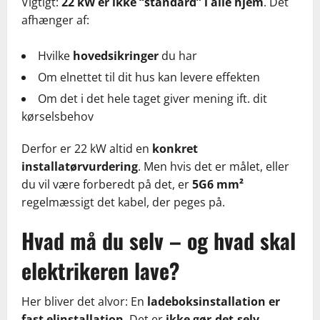
Vigtigt:
22 kW er ikke “standard” i alle hjem
. Det
afhænger af:
Hvilke
hovedsikringer
du har
Om elnettet til dit hus kan levere effekten
Om det i det hele taget giver mening ift. dit
kørselsbehov
Derfor er 22 kW altid en
konkret
installatørvurdering
. Men hvis det er målet, eller
du vil være forberedt på det, er
5G6 mm²
regelmæssigt det kabel, der peges på.
Hvad må du selv – og hvad skal
elektrikeren lave?
Her bliver det alvor: En
ladeboksinstallation er
fast elinstallation
. Det er
ikke gør-det-selv-