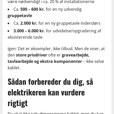
være nødvendigt i ca. 20 % af installationerne
Ca.
500 – 600 kr.
for en ny udvendig
gruppetavle
Ca.
2.000 kr.
for en ny gruppetavle indendørs
3.000 – 6.000 kr.
for udvidelse/opgradering af
eksisterende tavle
Igen: Det er eksempler, ikke tilbud. Men de viser, at
den
store prisdriver
ofte er
gravearbejde,
tavlearbejde og ekstra komponenter
– ikke selve
kablet.
Sådan forbereder du dig, så
elektrikeren kan vurdere
rigtigt
Du skal ikke selv dimensionere kablet, men du kan