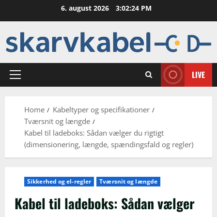
Skip
6. august 2026
3:02:25 PM
to
content
LIVE
Primary
Menu
Home
Kabeltyper og specifikationer
Tværsnit og længde
Kabel til ladeboks: Sådan vælger du rigtigt
(dimensionering, længde, spændingsfald og regler)
Sikkerhed og el-regler
Tværsnit og længde
Kabel til ladeboks: Sådan vælger