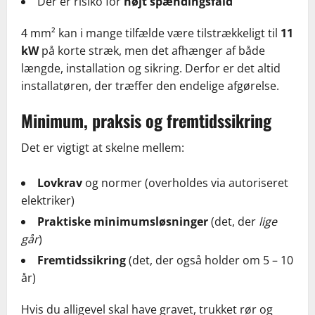
Der er risiko for
højt spændingsfald
4 mm² kan i mange tilfælde være tilstrækkeligt til
11
kW
på korte stræk, men det afhænger af både
længde, installation og sikring. Derfor er det altid
installatøren, der træffer den endelige afgørelse.
Minimum, praksis og fremtidssikring
Det er vigtigt at skelne mellem:
Lovkrav
og normer (overholdes via autoriseret
elektriker)
Praktiske minimumsløsninger
(det, der
lige
går
)
Fremtidssikring
(det, der også holder om 5 – 10
år)
Hvis du alligevel skal have gravet, trukket rør og