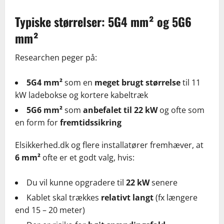
Typiske størrelser: 5G4 mm² og 5G6
mm²
Researchen peger på:
5G4 mm²
som en
meget brugt størrelse
til 11
kW ladebokse og kortere kabeltræk
5G6 mm²
som
anbefalet til 22 kW
og ofte som
en form for
fremtidssikring
Elsikkerhed.dk og flere installatører fremhæver, at
6 mm²
ofte er et godt valg, hvis:
Du vil kunne opgradere til
22 kW
senere
Kablet skal trækkes
relativt langt
(fx længere
end 15 – 20 meter)