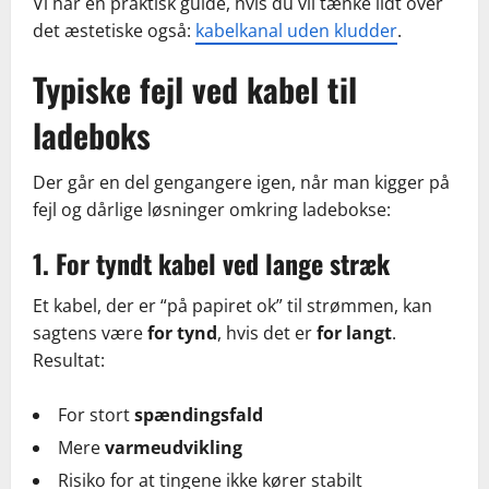
Vi har en praktisk guide, hvis du vil tænke lidt over
det æstetiske også:
kabelkanal uden kludder
.
Typiske fejl ved kabel til
ladeboks
Der går en del gengangere igen, når man kigger på
fejl og dårlige løsninger omkring ladebokse:
1. For tyndt kabel ved lange stræk
Et kabel, der er “på papiret ok” til strømmen, kan
sagtens være
for tynd
, hvis det er
for langt
.
Resultat:
For stort
spændingsfald
Mere
varmeudvikling
Risiko for at tingene ikke kører stabilt