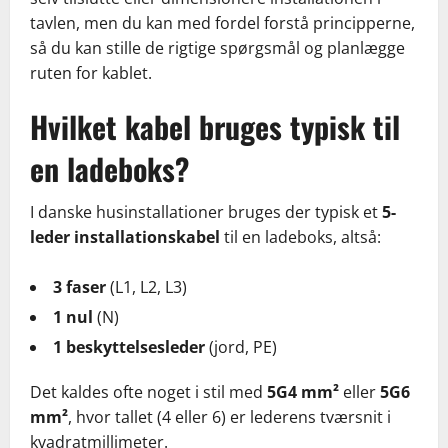
tavlen, men du kan med fordel forstå principperne,
så du kan stille de rigtige spørgsmål og planlægge
ruten for kablet.
Hvilket kabel bruges typisk til
en ladeboks?
I danske husinstallationer bruges der typisk et
5-
leder installationskabel
til en ladeboks, altså:
3 faser
(L1, L2, L3)
1 nul
(N)
1 beskyttelsesleder
(jord, PE)
Det kaldes ofte noget i stil med
5G4 mm²
eller
5G6
mm²
, hvor tallet (4 eller 6) er lederens tværsnit i
kvadratmillimeter.