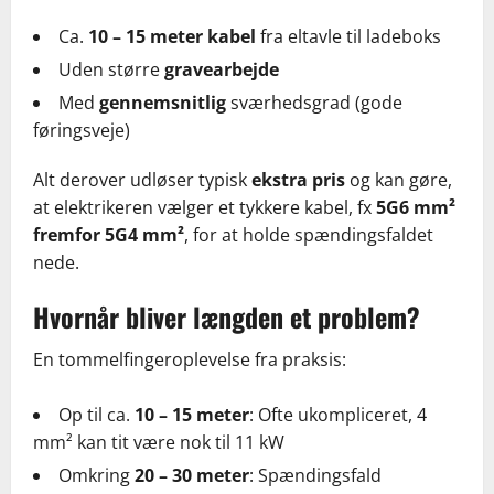
Ca.
10 – 15 meter kabel
fra eltavle til ladeboks
Uden større
gravearbejde
Med
gennemsnitlig
sværhedsgrad (gode
føringsveje)
Alt derover udløser typisk
ekstra pris
og kan gøre,
at elektrikeren vælger et tykkere kabel, fx
5G6 mm²
fremfor 5G4 mm²
, for at holde spændingsfaldet
nede.
Hvornår bliver længden et problem?
En tommelfingeroplevelse fra praksis:
Op til ca.
10 – 15 meter
: Ofte ukompliceret, 4
mm² kan tit være nok til 11 kW
Omkring
20 – 30 meter
: Spændingsfald