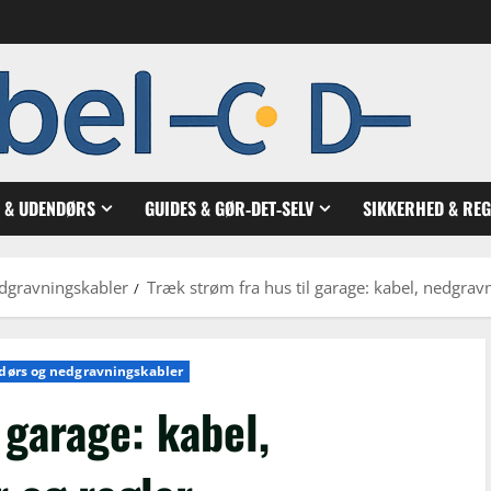
N & UDENDØRS
GUIDES & GØR‑DET‑SELV
SIKKERHED & RE
dgravningskabler
Træk strøm fra hus til garage: kabel, nedgravn
ørs og nedgravningskabler
 garage: kabel,