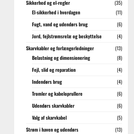
Sikkerhed og el-regler
(35)
El-sikkerhed i hverdagen
(11)
Fugt, vand og udendørs brug
(6)
Jord, fejlstrømsrelæ og beskyttelse
(4)
Skarvkabler og forlængerledninger
(13)
Belastning og dimensionering
(8)
Fejl, slid og reparation
(4)
Indendørs brug
(4)
Tromler og kabeloprullere
(6)
Udendørs skarvkabler
(6)
Valg af skarvkabel
(5)
Strøm i haven og udendørs
(13)