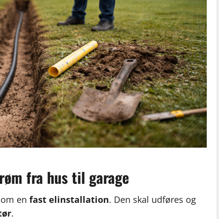
røm fra hus til garage
vi om en
fast elinstallation
. Den skal udføres og
tør
.