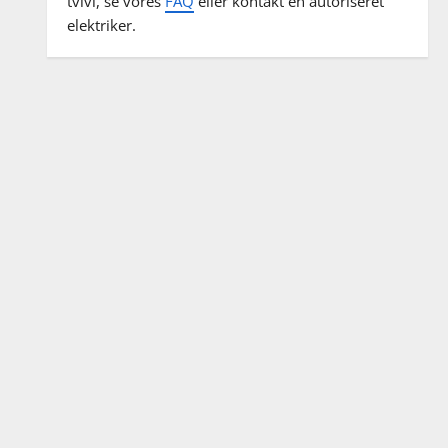
tvivl, se vores
FAQ
eller kontakt en autoriseret
elektriker.