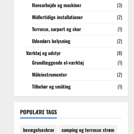
Havearbejde og maskiner
(3)
Midlertidige installationer
(2)
Terrasse, carport og skur
(1)
Udendørs belysning
(2)
Værktøj og udstyr
(8)
Grundlæggende el-værktøj
(1)
Måleinstrumenter
(2)
Tilbehør og småting
(1)
POPULÆRE TAGS
bevægelseskrav
camping og terrasse strøm