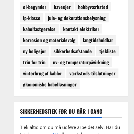
el-begynder
haveejer
hobbyværksted
ip-klasse
jule- og dekorationsbelysning
kabelfastgørelse
kontakt elektriker
korrosion og materialevalg
langtidsholdbar
ny boligejer
sikkerhedsafstande
tjekliste
trin for trin
uv- og temperaturpåvirkning
vinterbrug af kabler
værksteds-tilslutninger
økonomiske kabelløsninger
SIKKERHEDSTJEK FØR DU GÅR I GANG
Tjek altid om du må udføre arbejdet selv. Har du