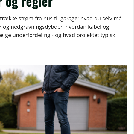
r og regler
t trække strøm fra hus til garage: hvad du selv må
ler og nedgravningsdybder, hvordan kabel og
ælge underfordeling - og hvad projektet typisk
0