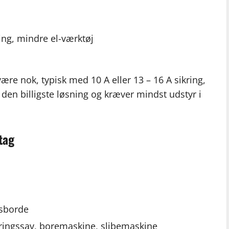
ning, mindre el-værktøj
være nok, typisk med 10 A eller 13 – 16 A sikring,
 den billigste løsning og kræver mindst udstyr i
tag
dsborde
ringssav, boremaskine, slibemaskine