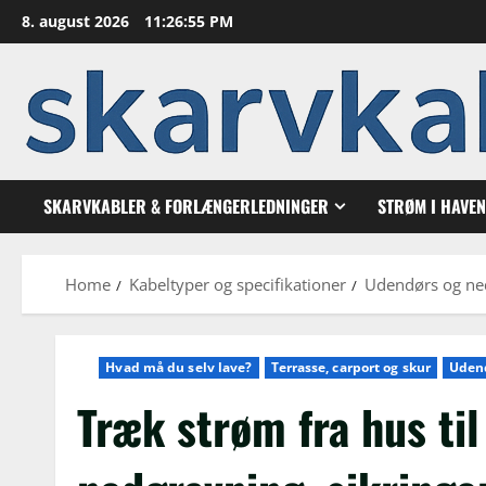
Skip
8. august 2026
11:26:56 PM
to
content
SKARVKABLER & FORLÆNGERLEDNINGER
STRØM I HAVE
Home
Kabeltyper og specifikationer
Udendørs og ne
Hvad må du selv lave?
Terrasse, carport og skur
Udend
Træk strøm fra hus til