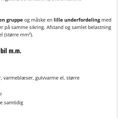
en gruppe
og måske en
lille underfordeling
med
dder på samme sikring. Afstand og samlet belastning
el (større mm²).
lbil m.m.
r, varmeblæser, gulvvarme el, større
er
re samtidig